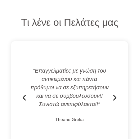
Τι λένε οι Πελάτες μας
ίες με γνώση του
“Αξιοπιστία, εξυπηρέτηση,
νου και πάντα
έγκαιρη και έγκυρη ενημέρωση,
σε εξυπηρετήσουν
χαμηλές τιμές, και πάντα με
συμβουλευσουν!!
χαμόγελο η καλή μας Δήμητρα!!
νεπιφύλακτα!!”
Την συστήνω ανεπιφύλακτα!”
no Greka
Fotis P