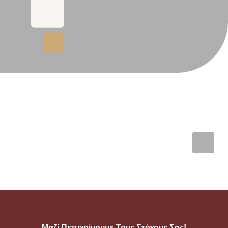
Μαζί Πετυχαίνουμε Τους Στόχους Σας!